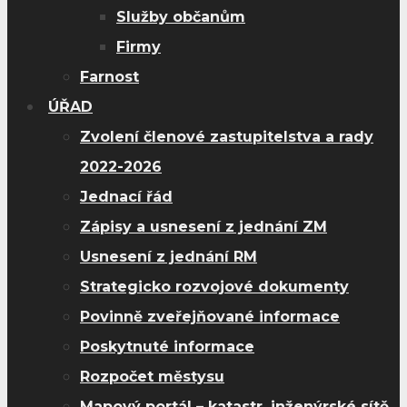
Služby občanům
Firmy
Farnost
ÚŘAD
Zvolení členové zastupitelstva a rady
2022-2026
Jednací řád
Zápisy a usnesení z jednání ZM
Usnesení z jednání RM
Strategicko rozvojové dokumenty
Povinně zveřejňované informace
Poskytnuté informace
Rozpočet městysu
Mapový portál – katastr, inženýrské sítě