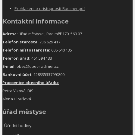
Prohlaseni-o-pristupnosti-Radimer.pdf
Kontaktní informace
Adresa:
úřad městyse , Radiměř 170, 569 07
Telefon starosta:
736 629 417
Telefon místostarosta:
606 640 135
Telefon úřad:
461 594 133
E-mail:
obec@obec-radimer.cz
Bankovní účet
: 1283353379/0800
Pracovnice obecního úřadu:
Petra Vlková, DiS.
Alena Hloušová
úřad městyse
Úřední hodiny: