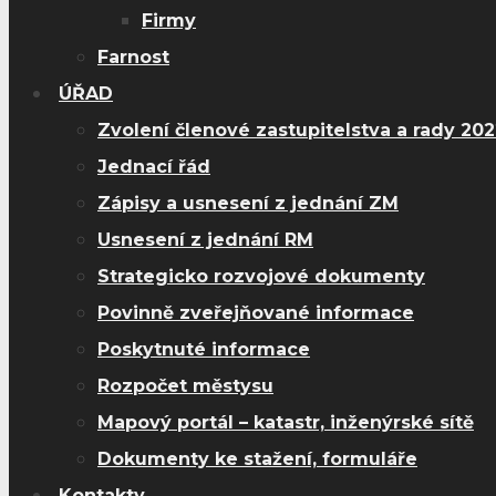
Firmy
Farnost
ÚŘAD
Zvolení členové zastupitelstva a rady 20
Jednací řád
Zápisy a usnesení z jednání ZM
Usnesení z jednání RM
Strategicko rozvojové dokumenty
Povinně zveřejňované informace
Poskytnuté informace
Rozpočet městysu
Mapový portál – katastr, inženýrské sítě
Dokumenty ke stažení, formuláře
Kontakty