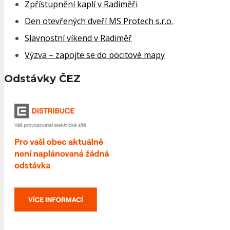
Zpřístupnění kaplí v Radiměři
Den otevřených dveří MS Protech s.r.o.
Slavnostní víkend v Radiměř
Výzva – zapojte se do pocitové mapy
Odstávky ČEZ