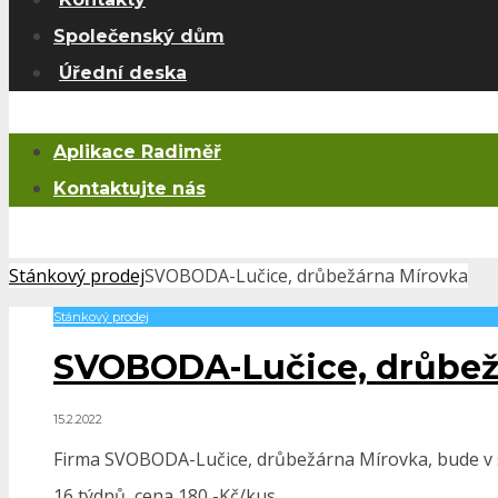
Společenský dům
Úřední deska
Aplikace Radiměř
Kontaktujte nás
Stánkový prodej
SVOBODA-Lučice, drůbežárna Mírovka
Stánkový prodej
SVOBODA-Lučice, drůbež
15.2.2022
Firma SVOBODA-Lučice, drůbežárna Mírovka, bude v so
16 týdnů, cena 180,-Kč/kus.