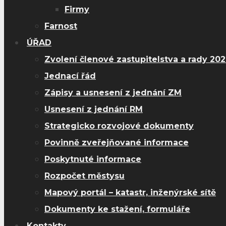
Firmy
Farnost
ÚŘAD
Zvolení členové zastupitelstva a rady 20
Jednací řád
Zápisy a usnesení z jednání ZM
Usnesení z jednání RM
Strategicko rozvojové dokumenty
Povinně zveřejňované informace
Poskytnuté informace
Rozpočet městysu
Mapový portál – katastr, inženýrské sítě
Dokumenty ke stažení, formuláře
Kontakty