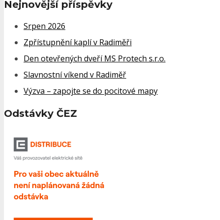
Nejnovější příspěvky
Srpen 2026
Zpřístupnění kaplí v Radiměři
Den otevřených dveří MS Protech s.r.o.
Slavnostní víkend v Radiměř
Výzva – zapojte se do pocitové mapy
Odstávky ČEZ