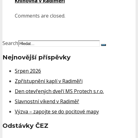
Knihovna v Radiměři
Comments are closed.
Search
Nejnovější příspěvky
Srpen 2026
Zpřístupnění kaplí v Radiměři
Den otevřených dveří MS Protech s.r.o.
Slavnostní víkend v Radiměř
Výzva – zapojte se do pocitové mapy
Odstávky ČEZ