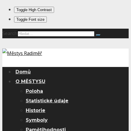
Toggle High Contrast
Toggle Font size
Search
Domů
O MĚSTYSU
Poloha
Statistické údaje
Historie
Symboly
Pamětihodnosti