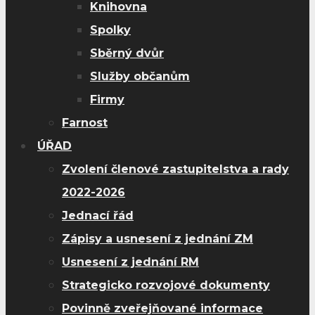
Knihovna
Spolky
Sběrný dvůr
Služby občanům
Firmy
Farnost
ÚŘAD
Zvolení členové zastupitelstva a rady
2022-2026
Jednací řád
Zápisy a usnesení z jednání ZM
Usnesení z jednání RM
Strategicko rozvojové dokumenty
Povinně zveřejňované informace