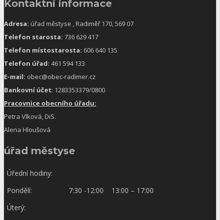
Kontaktní informace
Adresa:
úřad městyse , Radiměř 170, 569 07
Telefon starosta:
736 629 417
Telefon místostarosta:
606 640 135
Telefon úřad:
461 594 133
E-mail:
obec@obec-radimer.cz
Bankovní účet
: 1283353379/0800
Pracovnice obecního úřadu:
Petra Vlková, DiS.
Alena Hloušová
úřad městyse
Úřední hodiny:
Pondělí:
7:30 -12:00 13:00 – 17:00
Úterý: