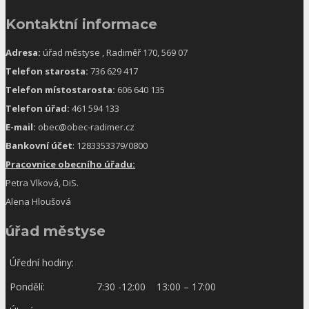
Kontaktní informace
Adresa:
úřad městyse , Radiměř 170, 569 07
Telefon starosta:
736 629 417
Telefon místostarosta:
606 640 135
Telefon úřad:
461 594 133
E-mail:
obec@obec-radimer.cz
Bankovní účet
: 1283353379/0800
Pracovnice obecního úřadu:
Petra Vlková, DiS.
Alena Hloušová
úřad městyse
Úřední hodiny:
Pondělí:
7:30 -12:00 13:00 – 17:00