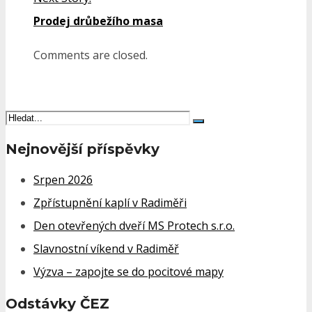
Prodej drůbežího masa
Comments are closed.
Nejnovější příspěvky
Srpen 2026
Zpřístupnění kaplí v Radiměři
Den otevřených dveří MS Protech s.r.o.
Slavnostní víkend v Radiměř
Výzva – zapojte se do pocitové mapy
Odstávky ČEZ