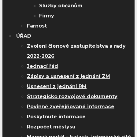
Služby občanům
Firmy
Farnost
ÚŘAD
Zvolení členové zastupitelstva a rady
2022-2026
Jednací řád
Zápisy a usnesení z jednání ZM
Usnesení z jednání RM
Strategicko rozvojové dokumenty
Povinně zveřejňované informace
Poskytnuté informace
Rozpočet městysu
Mapový portál – katastr, inženýrské sítě