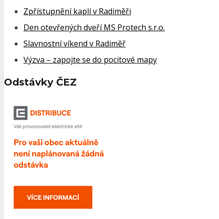
Zpřístupnění kaplí v Radiměři
Den otevřených dveří MS Protech s.r.o.
Slavnostní víkend v Radiměř
Výzva – zapojte se do pocitové mapy
Odstávky ČEZ