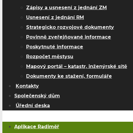
Zápisy a usnesení z jednání ZM
Usnesení z jednání RM
Strategicko rozvojové dokumenty
Povinně zveřejňované informace
Poskytnuté informace
Rozpočet městysu
Mapový portál – katastr, inženýrské sítě
Dokumenty ke stažení, formuláře
Kontakty
Společenský dům
Úřední deska
Aplikace Radiměř